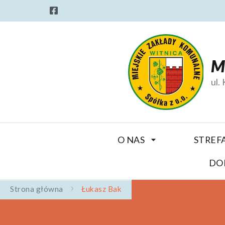
M
ul.
O NAS
STREF
DO
Strona główna
Łukasz Bak