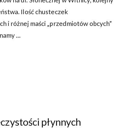
ństwa. Ilość chusteczek
ch i różnej maści „przedmiotów obcych”
inamy …
czystości płynnych