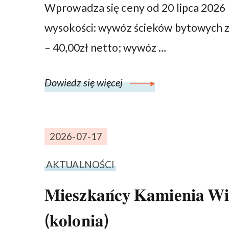
Wprowadza się ceny od 20 lipca 2026 
wysokości: wywóz ścieków bytowych z
– 40,00zł netto; wywóz …
Dowiedz się więcej
2026-07-17
AKTUALNOŚCI
𝐌𝐢𝐞𝐬𝐳𝐤𝐚𝐧́𝐜𝐲 𝐊𝐚𝐦𝐢𝐞𝐧𝐢𝐚 𝐖𝐢𝐞
(𝐤𝐨𝐥𝐨𝐧𝐢𝐚)