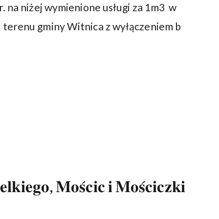
r. na niżej wymienione usługi za 1m3 w
 terenu gminy Witnica z wyłączeniem b
𝐤𝐢𝐞𝐠𝐨, 𝐌𝐨𝐬́𝐜𝐢𝐜 𝐢 𝐌𝐨𝐬́𝐜𝐢𝐜𝐳𝐤𝐢