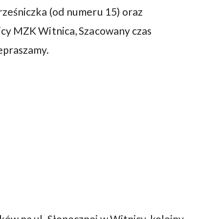
rześniczka (od numeru 15) oraz
icy MZK Witnica, Szacowany czas
epraszamy.
w na ul. Słonecznej w Witnicy, kolejny