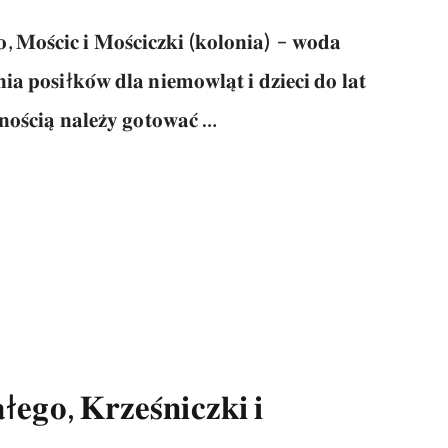
, 𝐌𝐨𝐬́𝐜𝐢𝐜 𝐢 𝐌𝐨𝐬́𝐜𝐢𝐜𝐳𝐤𝐢 (𝐤𝐨𝐥𝐨𝐧𝐢𝐚) – 𝐰𝐨𝐝𝐚
𝐢𝐚 𝐩𝐨𝐬𝐢ł𝐤𝐨́𝐰 𝐝𝐥𝐚 𝐧𝐢𝐞𝐦𝐨𝐰𝐥𝐚̨𝐭 𝐢 𝐝𝐳𝐢𝐞𝐜𝐢 𝐝𝐨 𝐥𝐚𝐭
𝐧𝐨𝐬́𝐜𝐢𝐚̨ 𝐧𝐚𝐥𝐞𝐳̇𝐲 𝐠𝐨𝐭𝐨𝐰𝐚𝐜́ …
𝐠𝐨, 𝐊𝐫𝐳𝐞𝐬́𝐧𝐢𝐜𝐳𝐤𝐢 𝐢