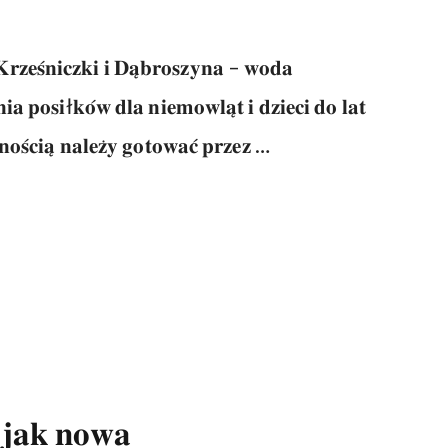
𝐳𝐞𝐬́𝐧𝐢𝐜𝐳𝐤𝐢 𝐢 𝐃𝐚̨𝐛𝐫𝐨𝐬𝐳𝐲𝐧𝐚 – 𝐰𝐨𝐝𝐚
𝐢𝐚 𝐩𝐨𝐬𝐢ł𝐤𝐨́𝐰 𝐝𝐥𝐚 𝐧𝐢𝐞𝐦𝐨𝐰𝐥𝐚̨𝐭 𝐢 𝐝𝐳𝐢𝐞𝐜𝐢 𝐝𝐨 𝐥𝐚𝐭
𝐧𝐨𝐬́𝐜𝐢𝐚̨ 𝐧𝐚𝐥𝐞𝐳̇𝐲 𝐠𝐨𝐭𝐨𝐰𝐚𝐜́ 𝐩𝐫𝐳𝐞𝐳 …
 𝐣𝐚𝐤 𝐧𝐨𝐰𝐚