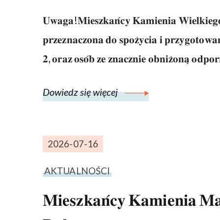
𝐔𝐰𝐚𝐠𝐚!𝐌𝐢𝐞𝐬𝐳𝐤𝐚𝐧́𝐜𝐲 𝐊𝐚𝐦𝐢𝐞𝐧𝐢𝐚 𝐖𝐢𝐞𝐥𝐤𝐢𝐞𝐠𝐨
𝐩𝐫𝐳𝐞𝐳𝐧𝐚𝐜𝐳𝐨𝐧𝐚 𝐝𝐨 𝐬𝐩𝐨𝐳̇𝐲𝐜𝐢𝐚 𝐢 𝐩𝐫𝐳𝐲𝐠𝐨𝐭𝐨𝐰𝐚𝐧
𝟐, 𝐨𝐫𝐚𝐳 𝐨𝐬𝐨́𝐛 𝐳𝐞 𝐳𝐧𝐚𝐜𝐳𝐧𝐢𝐞 𝐨𝐛𝐧𝐢𝐳̇𝐨𝐧𝐚̨ 𝐨𝐝𝐩𝐨𝐫
Dowiedz się więcej
2026-07-16
AKTUALNOŚCI
𝐌𝐢𝐞𝐬𝐳𝐤𝐚𝐧́𝐜𝐲 𝐊𝐚𝐦𝐢𝐞𝐧𝐢𝐚 𝐌𝐚ł