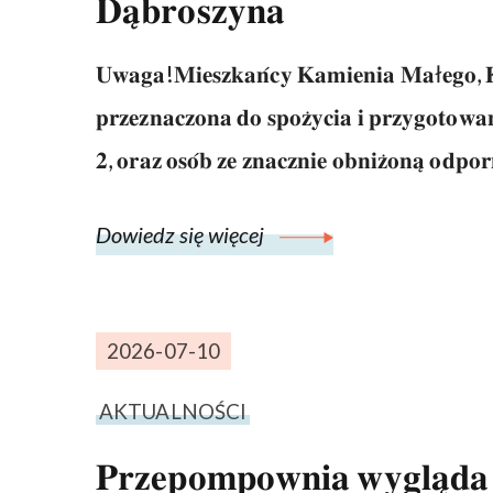
𝐃𝐚̨𝐛𝐫𝐨𝐬𝐳𝐲𝐧𝐚
𝐔𝐰𝐚𝐠𝐚!𝐌𝐢𝐞𝐬𝐳𝐤𝐚𝐧́𝐜𝐲 𝐊𝐚𝐦𝐢𝐞𝐧𝐢𝐚 𝐌𝐚ł𝐞𝐠𝐨, 𝐊𝐫
𝐩𝐫𝐳𝐞𝐳𝐧𝐚𝐜𝐳𝐨𝐧𝐚 𝐝𝐨 𝐬𝐩𝐨𝐳̇𝐲𝐜𝐢𝐚 𝐢 𝐩𝐫𝐳𝐲𝐠𝐨𝐭𝐨𝐰𝐚𝐧
𝟐, 𝐨𝐫𝐚𝐳 𝐨𝐬𝐨́𝐛 𝐳𝐞 𝐳𝐧𝐚𝐜𝐳𝐧𝐢𝐞 𝐨𝐛𝐧𝐢𝐳̇𝐨𝐧𝐚̨ 𝐨𝐝𝐩𝐨𝐫
Dowiedz się więcej
2026-07-10
AKTUALNOŚCI
𝐏𝐫𝐳𝐞𝐩𝐨𝐦𝐩𝐨𝐰𝐧𝐢𝐚 𝐰𝐲𝐠𝐥𝐚̨𝐝𝐚