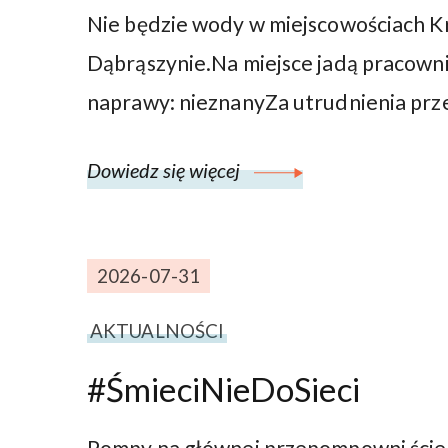
Nie będzie wody w miejscowościach K
Dąbrąszynie.Na miejsce jadą pracown
naprawy: nieznanyZa utrudnienia prz
Dowiedz się więcej
2026-07-31
AKTUALNOŚCI
#ŚmieciNieDoSieci
Pompy na głównej przepompowni ściekó