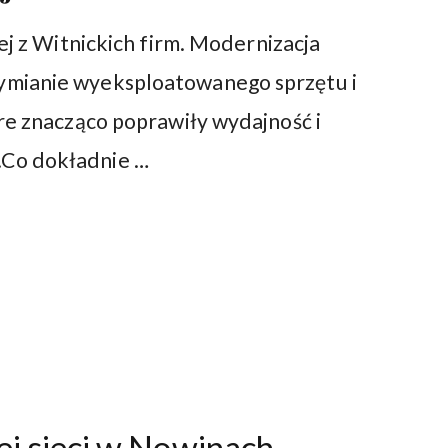
ej z Witnickich firm. Modernizacja
ymianie wyeksploatowanego sprzętu i
re znacząco poprawiły wydajność i
.Co dokładnie …
j sieci w Nowinach